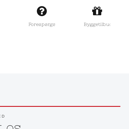
Forespørgsel
Byggetilbud
ED
t os