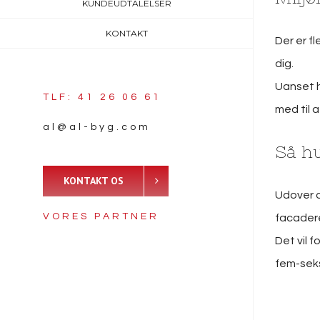
KUNDEUDTALELSER
KONTAKT
Der er f
dig.
Uanset hv
TLF: 41 26 06 61
med til a
al@al-byg.com
Så hu
KONTAKT OS
Udover d
VORES PARTNER
facadere
Det vil 
fem-seks