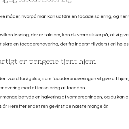
lere måder, hvorpå man kan udføre en facadeisolering, og her rå
ilken løsning, der er tale om, kan du være sikker på, at vi give
t sikre en facaderenovering, der fra inderst til yderst er i højes
rtigt er pengene tjent hjem
en værdiforøgelse, som facaderenoveringen vil give dit hjem,
novering med efterisolering af facaden.
for mange betyde en halvering af varmeregningen, og du kan of
 år. Herefter er det ren gevinst de næste mange år.