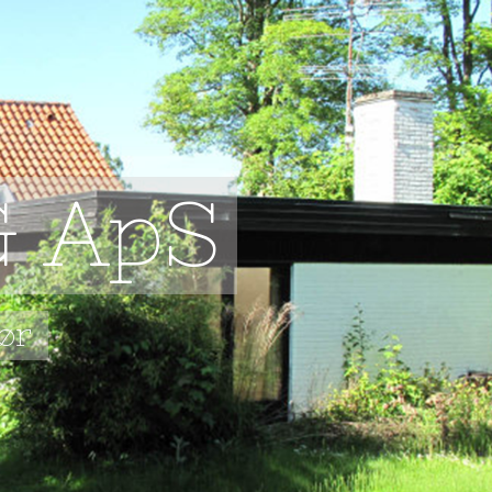
G ApS
før