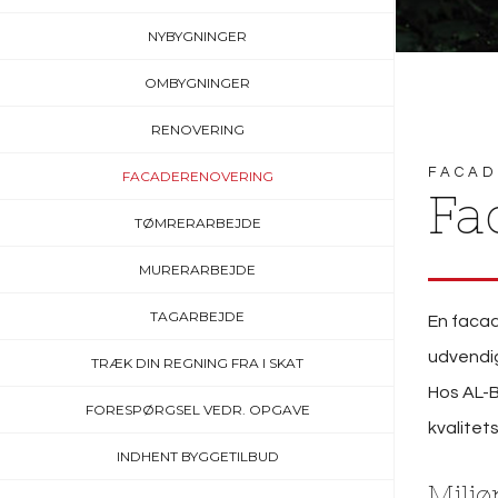
NYBYGNINGER
OMBYGNINGER
RENOVERING
FACAD
FACADERENOVERING
Fa
TØMRERARBEJDE
MURERARBEJDE
TAGARBEJDE
En facad
udvendig
TRÆK DIN REGNING FRA I SKAT
Hos AL-B
FORESPØRGSEL VEDR. OPGAVE
kvalitets
INDHENT BYGGETILBUD
Miljø