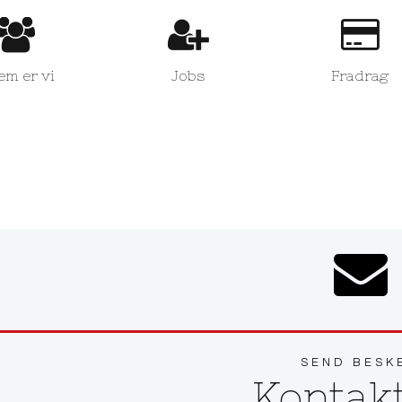
em er vi
Jobs
Fradrag
SEND BESK
Kontak