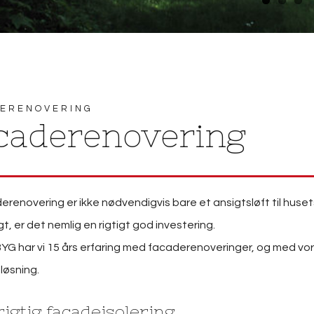
ERENOVERING
caderenovering
erenovering er ikke nødvendigvis bare et ansigtsløft til huset
t, er det nemlig en rigtigt god investering.
YG har vi 15 års erfaring med facaderenoveringer, og med v
løsning.
rigtig facadeisolering