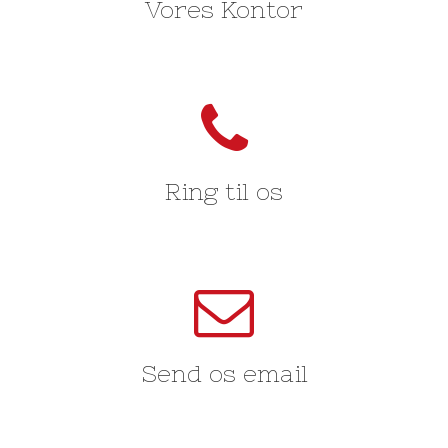
Vores Kontor
TELEFON: 41 26 06 61
Ring til os
AL@AL-BYG.COM
Send os email