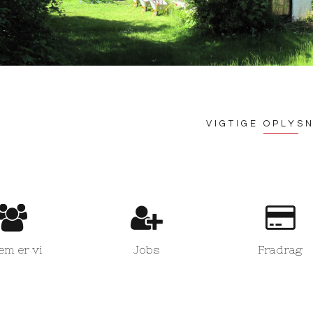
VIGTIGE OPLYS
em er vi
Jobs
Fradrag