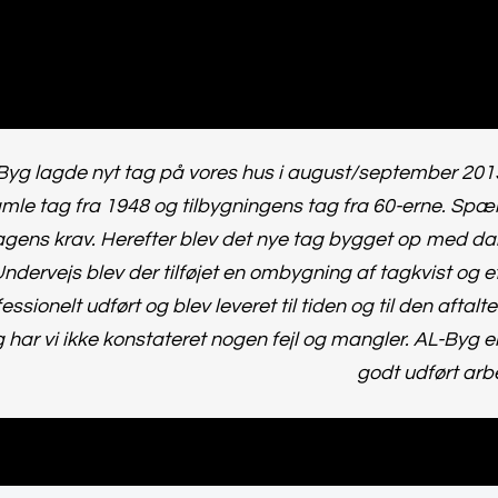
Byg lagde nyt tag på vores hus i august/september 2015
mle tag fra 1948 og tilbygningens tag fra 60-erne. Spær bl
gens krav. Herefter blev det nye tag bygget op med da
ndervejs blev der tilføjet en ombygning af tagkvist og 
essionelt udført og blev leveret til tiden og til den aftal
 har vi ikke konstateret nogen fejl og mangler. AL-Byg er
godt udført arb
Ernst Genck