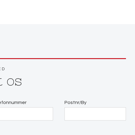
ED
t os
efonnummer
Postnr/By