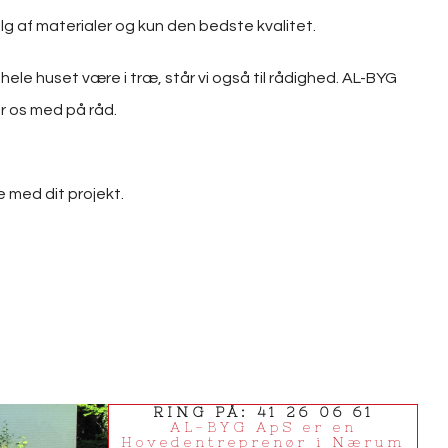
g af materialer og kun den bedste kvalitet.
le huset være i træ, står vi også til rådighed. AL-BYG
er os med på råd.
 med dit projekt.
RING PÅ: 41 26 06 61
AL-BYG ApS er en
Hovedentreprenør i Nærum