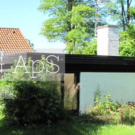
G ApS
før