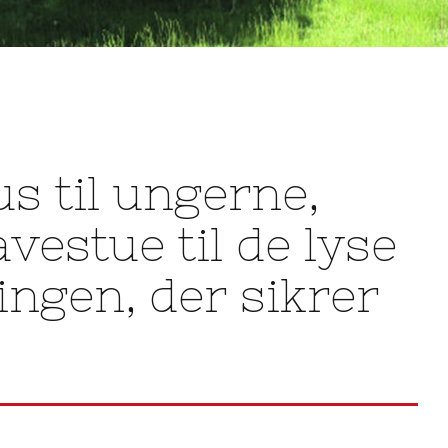
s til ungerne,
avestue til de lyse
ringen, der sikrer