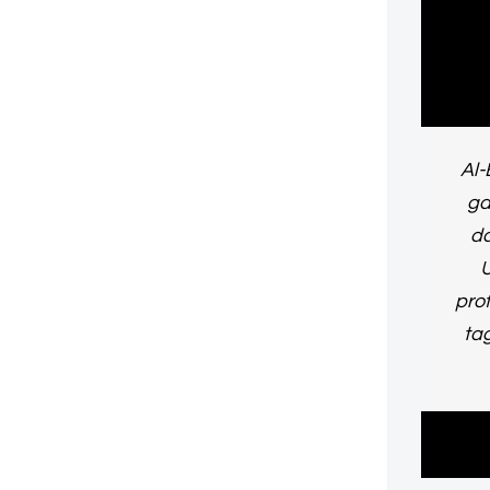
Al-
ga
da
U
prof
tag