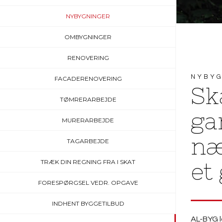
NYBYGNINGER
OMBYGNINGER
RENOVERING
NYBYG
FACADERENOVERING
Sk
TØMRERARBEJDE
ga
MURERARBEJDE
næ
TAGARBEJDE
TRÆK DIN REGNING FRA I SKAT
et
FORESPØRGSEL VEDR. OPGAVE
INDHENT BYGGETILBUD
AL-BYG l