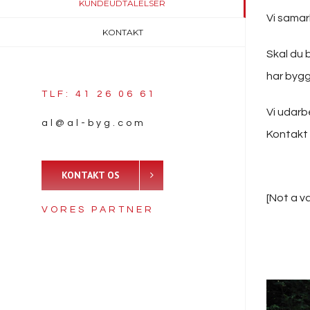
KUNDEUDTALELSER
Vi samar
KONTAKT
Skal du 
har bygg
TLF: 41 26 06 61
Vi udarb
al@al-byg.com
Kontakt 
KONTAKT OS
[Not a v
VORES PARTNER