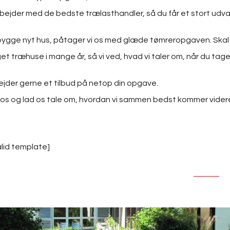
bejder med de bedste trælasthandler, så du får et stort udval
bygge nyt hus, påtager vi os med glæde tømreropgaven. Skal he
et træhuse i mange år, så vi ved, hvad vi taler om, når du tag
ejder gerne et tilbud på netop din opgave.
os og lad os tale om, hvordan vi sammen bedst kommer videre
alid template]