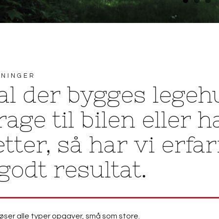
NINGER
al der bygges legehu
rage til bilen eller h
tter, så har vi erfa
 godt resultat.
øser alle typer opgaver, små som store.