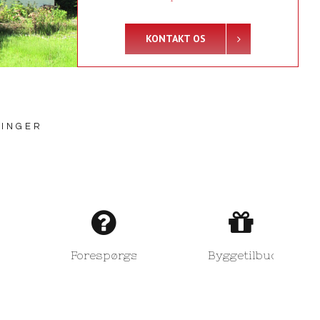
KONTAKT OS
NINGER
Forespørgsel
Byggetilbud