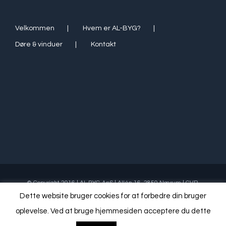
Velkommen
Hvem er AL-BYG?
Døre & vinduer
Kontakt
© Copyright 2016 | AL BYG ApS | Allén 16, 2850 Nærum | CVR.
34605920 | Tlf (+45) 4126 0661
Dette website bruger cookies for at forbedre din bruger
oplevelse. Ved at bruge hjemmesiden acceptere du dette
Email