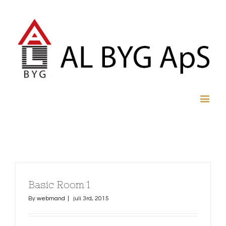
Basic Room 1
By
webmand
|
juli 3rd, 2015