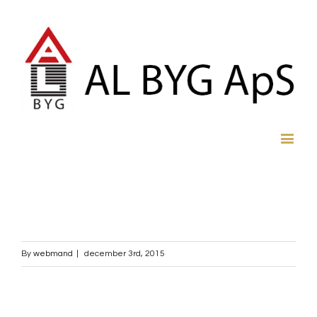
By
webmand
|
december 3rd, 2015